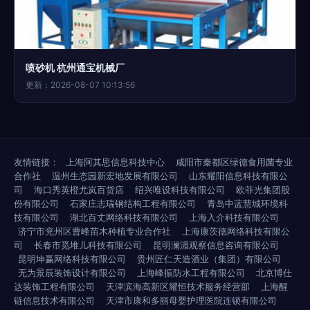
喷砂机 杭州通宝机械厂
更新：2026-08-07 10:13:56
友情链接：
上海阿其思信息科技中心
咸阳市秦都区绿德食用菌专业
合作社
温州生态园新宏地发展有限公司
山东耀阳信息科技有限公
司
海口秀英橙尤岚百货店
绍兴唯设科技有限公司
欧菲光集团股
份有限公司
石家庄志瑞钢结构工程有限公司
青岛中蓝慧城环境科
技有限公司
湖北百丈网络科技有限公司
上海入介科技有限公司
济宁市兖州区曹峰苗木种植专业合作社
上海康茨德网络科技有限公
司
长春市觅堆儿科技有限公司
昆明澜湄观察信息咨询有限公司
昆明坤赢网络科技有限公司
贵州匠仁天造酒业（集团）有限公司
无为景辰装饰设计有限公司
上海峰振防水工程有限公司
北京博仕
达装饰工程有限公司
天津滨海高新区耀恒技术服务经营部
上海醒
链信息技术有限公司
天津市康和多丽母婴护理医院连锁有限公司